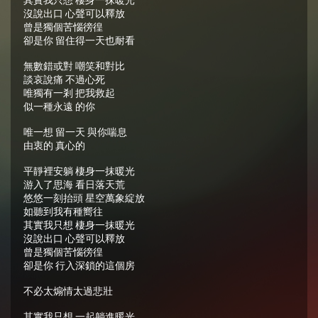
沒說出口 心聲可以釋放
曾是獨個苦惱徬徨
卻是你 留住得一天也耐看
無數錯或對 嘲笑和對比
談哀說痛 不過心死
唯獨有一剎 把我救起
似一種永遠 的你
唯一想 留一天 與你喘息
由衷的 真心的
平靜裡安躺 棲身一抹暖光
游入了思海 看日落天荒
悠悠一刻抬頭 星空萬象綻放
如聽到我有種嚮往
其實我只想 棲身一抹暖光
沒說出口 心聲可以釋放
曾是獨個苦惱徬徨
卻是你 行入深鎖的這個房
不必太煽情太過悲壯
其實我只想 一起躺進暖光