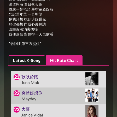
盪進思海 看日落天荒
悠悠一刻抬頭 星空萬象綻放
忘記舊年華 一直對望
是我只想 找到這線曙光
願你都想 向我心裏探訪
回頭沒法消去徬徨
我便迷信 留住得一天也耐看
*歌詞由第三方提供*
Latest K-Song
Hit Rate Chart
耿耿於懷
Juno Mak
突然好想你
Mayday
大哥
Janice Vidal