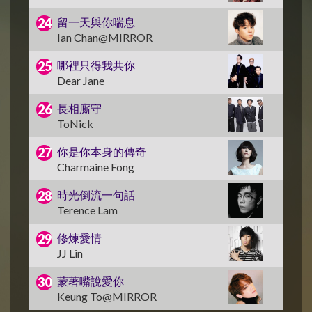
留一天與你喘息
Ian Chan@MIRROR
哪裡只得我共你
Dear Jane
長相廝守
ToNick
你是你本身的傳奇
Charmaine Fong
時光倒流一句話
Terence Lam
修煉愛情
JJ Lin
蒙著嘴說愛你
Keung To@MIRROR