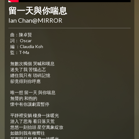
留一天與你喘息
Ian Chan@MIRROR
曲：陳卓賢
詞： Oscar
編 ：Claudia Koh
監：T-Ma
無數次獨個 哭喊和嘆息
迷失了我 苦惱忐忑
纏住我只有 瑣碎記憶
卻竟得到你呼應
唯一想 留一天 與你喘息
無聲的 和煦的
懷中有你讓劇震暫停
平靜裡安躺 棲身一抹暖光
游入了思海 看日落天荒
悠悠一刻抬頭 星空萬象綻放
如聽到我有種嚮往
其實我只想 棲身一抹暖光